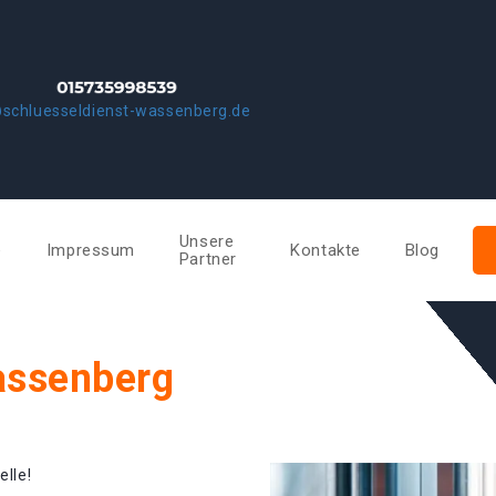
schluesseldienst-wassenberg.de
Unsere
e
Impressum
Kontakte
Blog
Partner
assenberg
elle!