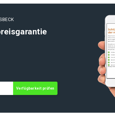
RSBECK
reisgarantie
t
Verfügbarkeit prüfen