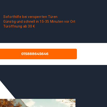
Soforthilfe bei versperrten Türen
Günstig und schnell in 15-35 Minuten vor Ort
Türöffnung ab 30 €